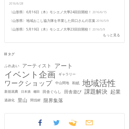
2016/6/28
〈山形県〉6月16日（木）モシエノ大學24回目開校！
2016/6/15
〈山形県〉地域おこし協力隊を卒業した田口さんの言葉
2016/5/9
〈山形県〉5月19日（木）モシエノ大學23回目開校！
2016/5/9
もっと見る
タグ
アート
アーティスト
ふれあい
イベント企画
ギャラリー
地域活性
ワークショップ
中山間地
和紙
課題解決
起業
田舎遊び
新規就農
田舎ぐらし
日本酒
棚田
里山
限界集落
過疎化
間伐材