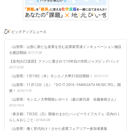
ピックアップニュース
〈山形県〉山形に新たな産業を生む起業家育成インキュベーション施設
を建設開始
2017/7/28
【楽市JAZZ楽団】ファンに愛されて10年目の市民ジャズビッグバンド
2017/3/29
〈山形県〉1月19日（木）モシエノ大學31回目開校！
2017/1/17
〈山形県〉11月12日（土）『DO IT 2016 -YAMAGATA MUSIC FES.』開
催！
2016/11/9
〈山形県〉モシエノ大學開校レポート（森の家代表 佐藤春樹さん）
2016/10/4
〈東京都〉7月3日（日）開催やまがたハッピーライフカフェ -庄内のく
らし＆おしごと-
2016/6/28
〈山形県〉働く世代向け！さかた産業フェアツアー参加者募集