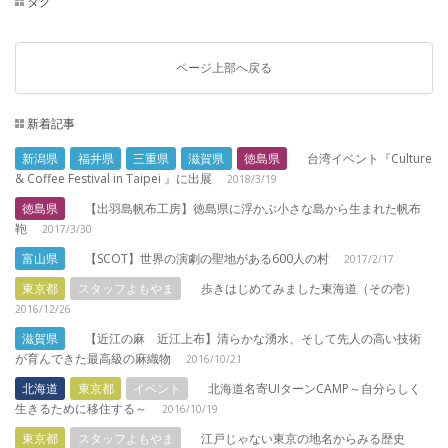
タグ
ページ上部へ戻る
新着記事
新潟県
福井県
三重県
滋賀県
徳島県
台湾イベント『Culture
& Coffee Festival in Taipei 』に出展
2018/3/19
徳島県
【出羽島帆布工房】徳島県に浮かぶ小さな島から生まれた帆布
鞄
2017/3/30
富山県
【SCOT】世界の演劇の聖地がある600人の村
2017/2/17
東京都
スタッフよもやま
歩きはじめてみました東海道（その壱）
2016/12/26
滋賀県
【近江の麻 近江上布】清らかな湧水、そして先人の高い技術
が育んできた最高級の麻織物
2016/10/21
北海道
東京都
イベント
北海道名寄UIターンCAMP～自分らしく
生きるために移住する～
2016/10/19
東京都
スタッフよもやま
江戸じゃない東京の地名からみる歴史