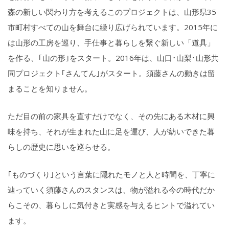
森の新しい関わり方を考えるこのプロジェクトは、山形県35
市町村すべての山を舞台に繰り広げられています。2015年に
は山形の工房を巡り、手仕事と暮らしを繋ぐ新しい「道具」
を作る、｢山の形｣をスタート。2016年は、山口･山梨･山形共
同プロジェクト｢さんてん｣がスタート。須藤さんの動きは留
まることを知りません。
ただ目の前の家具を直すだけでなく、その先にある木材に興
味を持ち、それが生まれた山に足を運び、人が紡いできた暮
らしの歴史に思いを巡らせる。
｢ものづくり｣という言葉に隠れたモノと人と時間を、丁寧に
辿っていく須藤さんのスタンスは、物が溢れる今の時代だか
らこその、暮らしに気付きと実感を与えるヒントで溢れてい
ます。