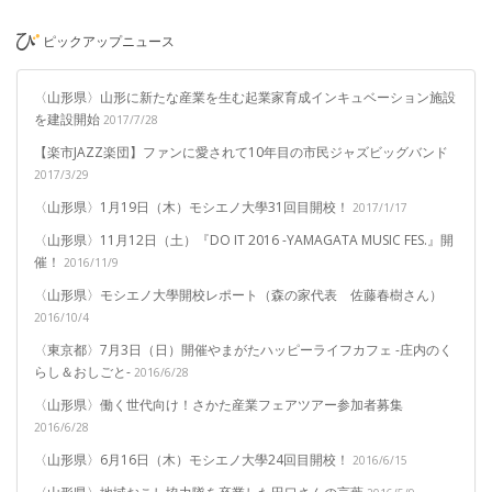
ピックアップニュース
〈山形県〉山形に新たな産業を生む起業家育成インキュベーション施設
を建設開始
2017/7/28
【楽市JAZZ楽団】ファンに愛されて10年目の市民ジャズビッグバンド
2017/3/29
〈山形県〉1月19日（木）モシエノ大學31回目開校！
2017/1/17
〈山形県〉11月12日（土）『DO IT 2016 -YAMAGATA MUSIC FES.』開
催！
2016/11/9
〈山形県〉モシエノ大學開校レポート（森の家代表 佐藤春樹さん）
2016/10/4
〈東京都〉7月3日（日）開催やまがたハッピーライフカフェ -庄内のく
らし＆おしごと-
2016/6/28
〈山形県〉働く世代向け！さかた産業フェアツアー参加者募集
2016/6/28
〈山形県〉6月16日（木）モシエノ大學24回目開校！
2016/6/15