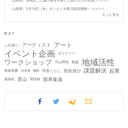
〈山形県〉地域おこし協力隊を卒業した田口さんの言葉
2016/5/9
〈山形県〉5月19日（木）モシエノ大學23回目開校！
2016/5/9
もっと見る
タグ
アート
アーティスト
ふれあい
イベント企画
ギャラリー
地域活性
ワークショップ
中山間地
和紙
課題解決
起業
田舎遊び
新規就農
田舎ぐらし
日本酒
棚田
里山
限界集落
過疎化
間伐材