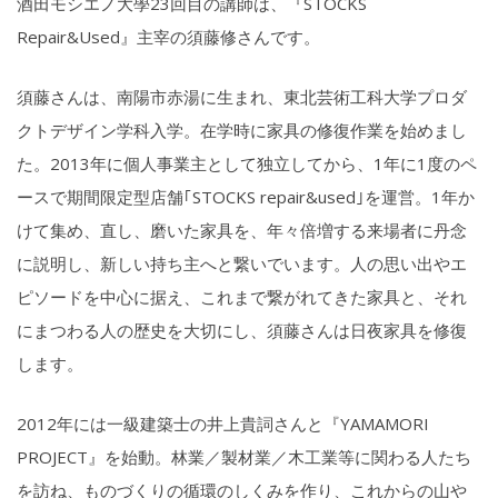
酒田モシエノ大學23回目の講師は、『STOCKS
Repair&Used』主宰の須藤修さんです。
須藤さんは、南陽市赤湯に生まれ、東北芸術工科大学プロダ
クトデザイン学科入学。在学時に家具の修復作業を始めまし
た。2013年に個人事業主として独立してから、1年に1度のペ
ースで期間限定型店舗｢STOCKS repair&used｣を運営。1年か
けて集め、直し、磨いた家具を、年々倍増する来場者に丹念
に説明し、新しい持ち主へと繋いでいます。人の思い出やエ
ピソードを中心に据え、これまで繋がれてきた家具と、それ
にまつわる人の歴史を大切にし、須藤さんは日夜家具を修復
します。
2012年には一級建築士の井上貴詞さんと『YAMAMORI
PROJECT』を始動。林業／製材業／木工業等に関わる人たち
を訪ね、ものづくりの循環のしくみを作り、これからの山や