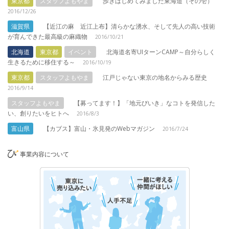
東京都
スタッフよもやま
歩きはじめてみました東海道（その壱）
2016/12/26
滋賀県
【近江の麻 近江上布】清らかな湧水、そして先人の高い技術
が育んできた最高級の麻織物
2016/10/21
北海道
東京都
イベント
北海道名寄UIターンCAMP～自分らしく
生きるために移住する～
2016/10/19
東京都
スタッフよもやま
江戸じゃない東京の地名からみる歴史
2016/9/14
スタッフよもやま
【募ってます！】「地元びいき」なコトを発信した
い、創りたいをヒトへ
2016/8/3
富山県
【カブス】富山・氷見発のWebマガジン
2016/7/24
事業内容について