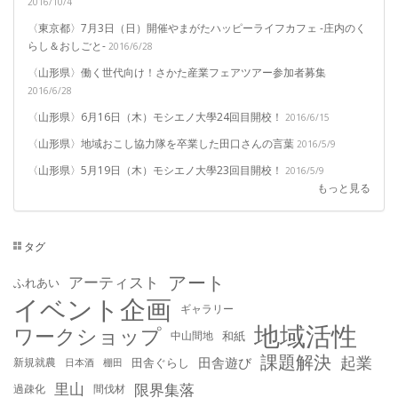
2016/10/4
〈東京都〉7月3日（日）開催やまがたハッピーライフカフェ -庄内のく
らし＆おしごと-
2016/6/28
〈山形県〉働く世代向け！さかた産業フェアツアー参加者募集
2016/6/28
〈山形県〉6月16日（木）モシエノ大學24回目開校！
2016/6/15
〈山形県〉地域おこし協力隊を卒業した田口さんの言葉
2016/5/9
〈山形県〉5月19日（木）モシエノ大學23回目開校！
2016/5/9
もっと見る
タグ
アート
アーティスト
ふれあい
イベント企画
ギャラリー
地域活性
ワークショップ
中山間地
和紙
課題解決
起業
田舎遊び
新規就農
田舎ぐらし
日本酒
棚田
里山
限界集落
過疎化
間伐材