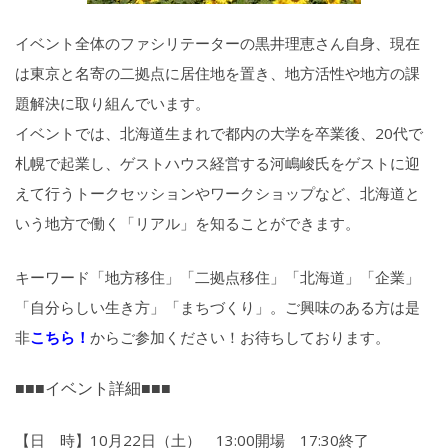
イベント全体のファシリテーターの黒井理恵さん自身、
現在
は東京と名寄の二拠点に居住地を置き、
地方活性や地方の課
題解決に取り組んでいます。
イベントでは、北海道生まれで都内の大学を卒業後、
20代で
札幌で起業し、
ゲストハウス経営する河嶋峻氏をゲストに迎
えて行うトークセッシ
ョンやワークショップなど、北海道と
いう地方で働く「リアル」を知ることができます。
キーワード「地方移住」「二拠点移住」「北海道」「企業」
「
自分らしい生き方」「まちづくり」。ご興味のある方は是
非
こちら！
から
ご参加ください！お待ちしております。
■■■イベント詳細■■■
【日 時】10月22日（土） 13:00開場 17:30終了