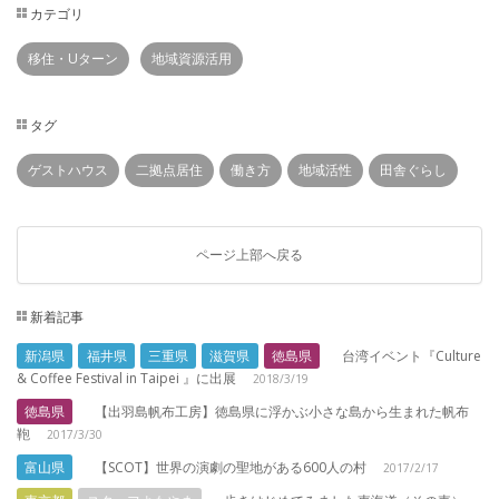
カテゴリ
移住・Uターン
地域資源活用
タグ
ゲストハウス
二拠点居住
働き方
地域活性
田舎ぐらし
ページ上部へ戻る
新着記事
新潟県
福井県
三重県
滋賀県
徳島県
台湾イベント『Culture
& Coffee Festival in Taipei 』に出展
2018/3/19
徳島県
【出羽島帆布工房】徳島県に浮かぶ小さな島から生まれた帆布
鞄
2017/3/30
富山県
【SCOT】世界の演劇の聖地がある600人の村
2017/2/17