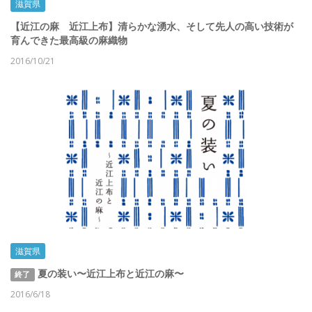
滋賀県
【近江の麻 近江上布】清らかな湧水、そして先人の高い技術が
育んできた最高級の麻織物
2016/10/21
滋賀県
夏の装い〜近江上布と近江の麻〜
終了
2016/6/18