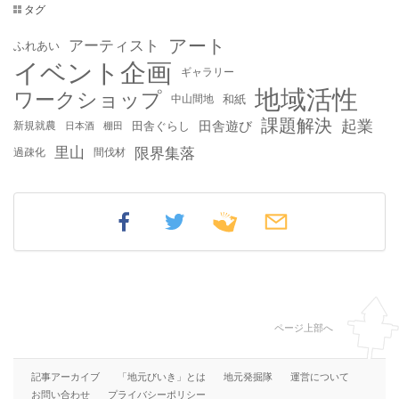
タグ
アート
アーティスト
ふれあい
イベント企画
ギャラリー
地域活性
ワークショップ
中山間地
和紙
課題解決
起業
田舎遊び
新規就農
田舎ぐらし
日本酒
棚田
里山
限界集落
過疎化
間伐材
ページ上部へ
記事アーカイブ
「地元びいき」とは
地元発掘隊
運営について
お問い合わせ
プライバシーポリシー