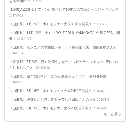
を建設開始
2017/7/28
【楽市JAZZ楽団】ファンに愛されて10年目の市民ジャズビッグバンド
2017/3/29
〈山形県〉1月19日（木）モシエノ大學31回目開校！
2017/1/17
〈山形県〉11月12日（土）『DO IT 2016 -YAMAGATA MUSIC FES.』開
催！
2016/11/9
〈山形県〉モシエノ大學開校レポート（森の家代表 佐藤春樹さん）
2016/10/4
〈東京都〉7月3日（日）開催やまがたハッピーライフカフェ -庄内のく
らし＆おしごと-
2016/6/28
〈山形県〉働く世代向け！さかた産業フェアツアー参加者募集
2016/6/28
〈山形県〉6月16日（木）モシエノ大學24回目開校！
2016/6/15
〈山形県〉地域おこし協力隊を卒業した田口さんの言葉
2016/5/9
〈山形県〉5月19日（木）モシエノ大學23回目開校！
2016/5/9
もっと見る