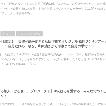
日（水）に開催となる〈トヨタ財団「国内助成プログラム」説明会〜やりたい！の一
か？〜〉を企画するにあたり、トヨタ財団よりゲストスピーカーしてご紹介いただい
ブリック」理事長の馬 […]
1
イベント
スタッフよもやま
4名限定】「美濃和紙手漉き＆活版印刷でオリジナル名刺づくりツアー
始！ 〜自分だけの一枚を、和紙漉きから印刷まで自分の手で！〜
は。 地元びいきのデザイン担当＆発掘隊の津久井（つくい）です。 以前から自分の
ってみたいな〜（しかも自分の手で）という想いがあり、そんなときORGAN活版印
さらにおなじ岐阜に「美 […]
ばる畑人（はるさー）プロジェクト】やんばるを愛する みんなでつく
ェクト
北部に位置し、山や森林など自然が多く残る「やんばる」地域の農家さんと、飲食