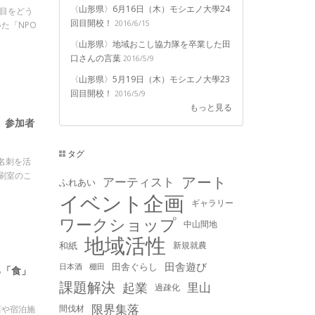
〈山形県〉6月16日（木）モシエノ大學24
歩目をどう
回目開校！
2016/6/15
た「NPO
〈山形県〉地域おこし協力隊を卒業した田
口さんの言葉
2016/5/9
〈山形県〉5月19日（木）モシエノ大學23
回目開校！
2016/5/9
もっと見る
」参加者
タグ
名刺を活
刷室のこ
アート
アーティスト
ふれあい
イベント企画
ギャラリー
ワークショップ
中山間地
地域活性
和紙
新規就農
田舎遊び
田舎ぐらし
日本酒
棚田
る「食」
課題解決
起業
里山
過疎化
限界集落
間伐材
店や宿泊施