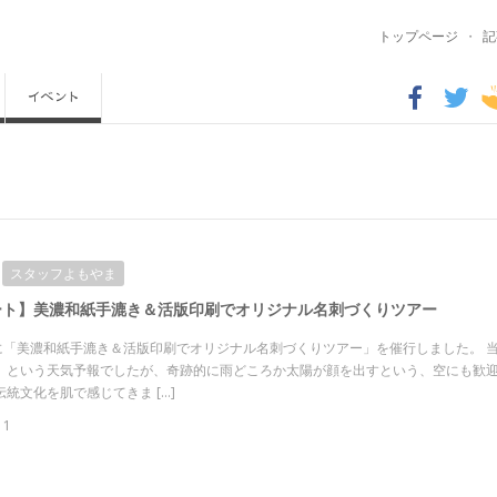
トップページ
・
記
スタッフよもやま
ート】美濃和紙手漉き＆活版印刷でオリジナル名刺づくりツアー
日に「美濃和紙手漉き＆活版印刷でオリジナル名刺づくりツアー」を催行しました。 
 という天気予報でしたが、奇跡的に雨どころか太陽が顔を出すという、空にも歓
統文化を肌で感じてきま […]
11