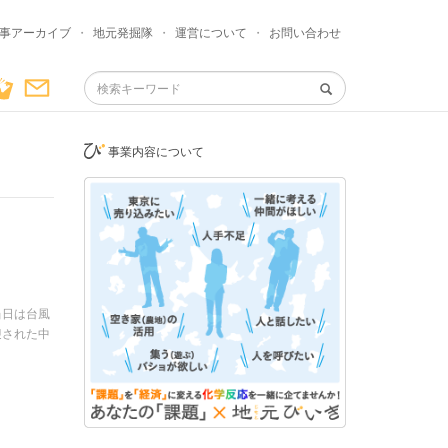
事アーカイブ
・
地元発掘隊
・
運営について
・
お問い合わせ
事業内容について
当日は台風
迎された中