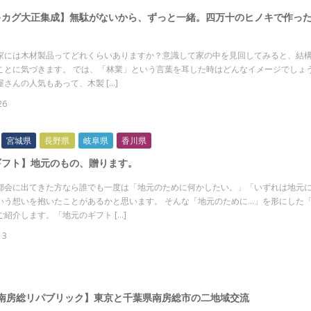
キカグ大正集成】無駄がないから、ずっと一緒。四万十のヒノキで作っ
家には木材製品ってどれくらいありますか？意識して家の中を見回してみると、結
ことに気づきます。 では、「林業」という言葉を耳した時はどんなイメージでしょ
さんの人気もあって、木製 […]
26
宮城県
長野県
岐阜県
香川県
ギフト】地元のもの、贈ります。
都会に出てきた方なら誰でも一度は「地元のために何かしたい。」「いずれは地元
いう想いを抱いたことがあるかと思います。 そんな「地元のために…」を形にした
ご紹介します。「地元のギフト […]
13
 南房総リパブリック】東京と千葉県南房総市の二地域交流