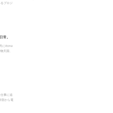
いるプロジ
な日常。
itona
り物天国、
に仕事に追
新宿から電