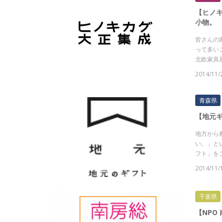
【ヒノ
小物。
皆さんの
って多い
北欧家具屋
2014/11/
青森県
【地元
地方から
い。」と
フト」を
2014/11/
千葉県
【NPO