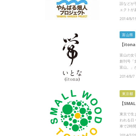
設などが
ェクトがあ
2014/8/1
富山県
【ito
富山の女子
創刊号「
富山。」が
2014/8/7
東京都
【SMA
東京で生
われる日
車で2時間
2014/7/2