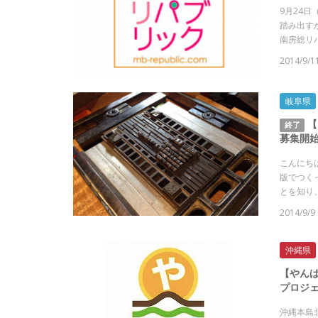
9月24
踏み出す
南房総リパ
2014/9/1
岐阜県
【
終了
募集開
こんにち
版でつく
とを知り、
2014/9/9
沖縄県
【やん
プロジ
沖縄本島