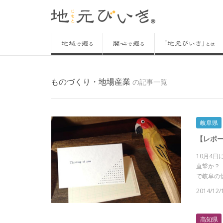
ものづくり・地場産業
の記事一覧
岐阜県
【レポ
10月4
直撃か？
で岐阜の伝
2014/12/
高知県