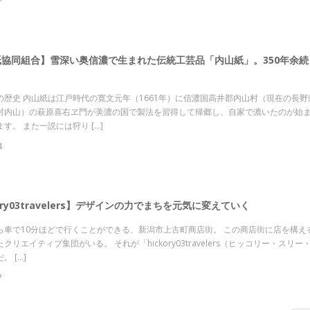
紙協同組合】雪深い奥信濃で生まれた伝統工芸品「内山紙」。350年余続
の歴史 内山紙は江戸時代の寛文元年（1661年）に信濃国高井郡内山村（現在の長野
村内山）の萩原喜右ヱ門が美濃の国で製法を習得して帰郷し、自家で漉いたのが始
す。 また一説には狩り […]
4
kory03travelers】デザインの力でまちを元気に変えていく
ら車で10分ほどで行くことができる、新潟市上古町商店街。 この商店街に店を構え
クリエイティブ集団がいる。 それが「hickory03travelers（ヒッコリー・スリ
。 […]
7