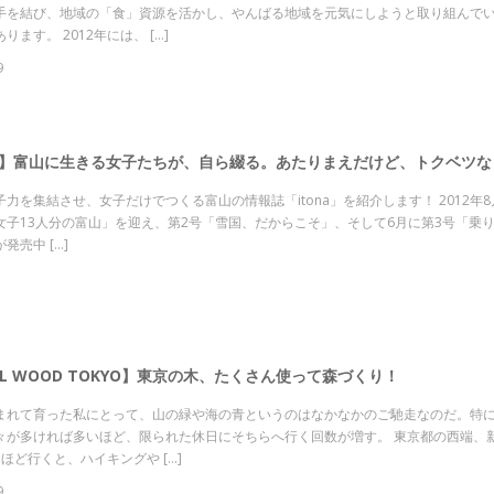
手を結び、地域の「食」資源を活かし、やんばる地域を元気にしようと取り組んで
ります。 2012年には、 […]
9
na】富山に生きる女子たちが、自ら綴る。あたりまえだけど、トクベツ
力を集結させ、女子だけでつくる富山の情報誌「itona」を紹介します！ 2012年8月に
女子13人分の富山」を迎え、第2号「雪国、だからこそ」、そして6月に第3号「乗
発売中 […]
LL WOOD TOKYO】東京の木、たくさん使って森づくり！
まれて育った私にとって、山の緑や海の青というのはなかなかのご馳走なのだ。特
々が多ければ多いほど、限られた休日にそちらへ行く回数が増す。 東京都の西端、
ほど行くと、ハイキングや […]
9