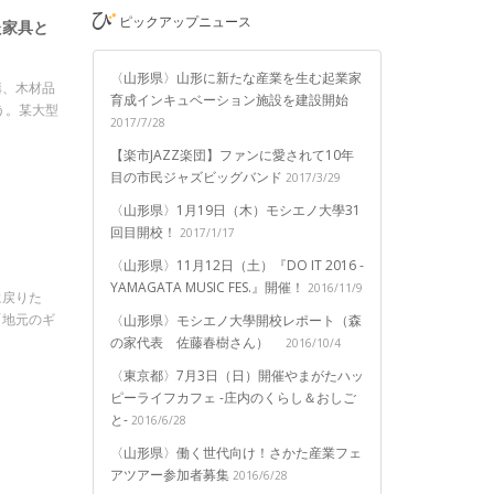
ピックアップニュース
た家具と
〈山形県〉山形に新たな産業を生む起業家
構、木材品
育成インキュベーション施設を建設開始
う。某大型
2017/7/28
【楽市JAZZ楽団】ファンに愛されて10年
目の市民ジャズビッグバンド
2017/3/29
〈山形県〉1月19日（木）モシエノ大學31
回目開校！
2017/1/17
〈山形県〉11月12日（土）『DO IT 2016 -
YAMAGATA MUSIC FES.』開催！
2016/11/9
に戻りた
「地元のギ
〈山形県〉モシエノ大學開校レポート（森
の家代表 佐藤春樹さん）
2016/10/4
〈東京都〉7月3日（日）開催やまがたハッ
ピーライフカフェ -庄内のくらし＆おしご
と-
2016/6/28
〈山形県〉働く世代向け！さかた産業フェ
アツアー参加者募集
2016/6/28