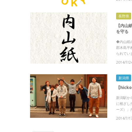
長野県
【内山
を守る
◆内山紙
郡木島平
られていま
2014/7/2
新潟県
【hic
新潟駅か
に根ざした
ーズ）」だ
2014/7/1