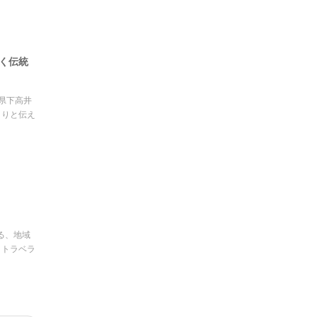
く伝統
県下高井
まりと伝え
る、地域
ー・トラベラ