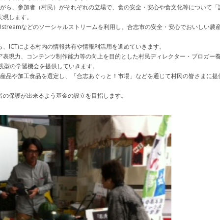
を活用しながら、参加者（村民）がそれぞれの立場で、食の安全・安心や食文化等について「
実現します。
streamなどのソーシャルストリームを利用し、合志市の安全・安心でおいしい農
、ICTによる村内の情報共有や情報利活用を進めていきます。
ア表現力、コンテンツ制作能力等の向上を目的とした村民ディレクター・ブロガー
践型の学習機会を提供していきます。
ランドの農産品や加工食品を選定し、「合志あぐっと！市場」などを通じて村民の皆さまに
者の保護が出来るよう基金の設立を目指します。