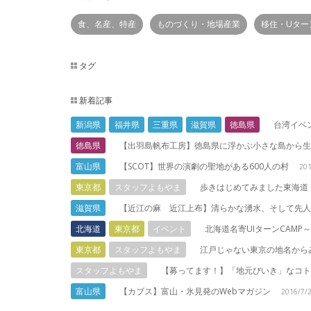
食、名産、特産
ものづくり・地場産業
移住・Uター
タグ
新着記事
新潟県
福井県
三重県
滋賀県
徳島県
台湾イベント『
徳島県
【出羽島帆布工房】徳島県に浮かぶ小さな島から
富山県
【SCOT】世界の演劇の聖地がある600人の村
20
東京都
スタッフよもやま
歩きはじめてみました東海道
滋賀県
【近江の麻 近江上布】清らかな湧水、そして先
北海道
東京都
イベント
北海道名寄UIターンCAM
東京都
スタッフよもやま
江戸じゃない東京の地名から
スタッフよもやま
【募ってます！】「地元びいき」なコ
富山県
【カブス】富山・氷見発のWebマガジン
2016/7/