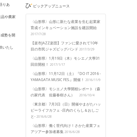
語りあ
ピックアップニュース
産品や農家
〈山形県〉山形に新たな産業を生む起業家
育成インキュベーション施設を建設開始
2017/7/28
養成塾を開
【楽市JAZZ楽団】ファンに愛されて10年
提供いたし
目の市民ジャズビッグバンド
2017/3/29
〈山形県〉1月19日（木）モシエノ大學31
回目開校！
2017/1/17
〈山形県〉11月12日（土）『DO IT 2016 -
YAMAGATA MUSIC FES.』開催！
2016/11/9
〈山形県〉モシエノ大學開校レポート（森
の家代表 佐藤春樹さん）
2016/10/4
〈東京都〉7月3日（日）開催やまがたハッ
ピーライフカフェ -庄内のくらし＆おしご
と-
2016/6/28
〈山形県〉働く世代向け！さかた産業フェ
アツアー参加者募集
2016/6/28