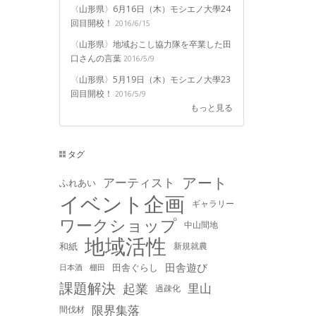
〈山形県〉6月16日（木）モシエノ大學24
回目開校！
2016/6/15
〈山形県〉地域おこし協力隊を卒業した田
口さんの言葉
2016/5/9
〈山形県〉5月19日（木）モシエノ大學23
回目開校！
2016/5/9
もっと見る
タグ
アート
アーティスト
ふれあい
イベント企画
ギャラリー
ワークショップ
中山間地
地域活性
和紙
新規就農
田舎遊び
田舎ぐらし
日本酒
棚田
課題解決
起業
里山
過疎化
限界集落
間伐材