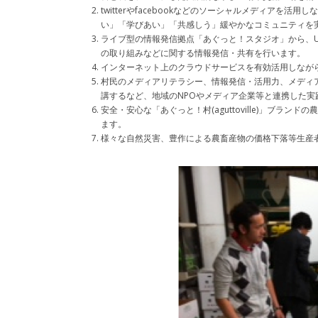
twitterやfacebookなどのソーシャルメディア
い」「学びあい」「共感しう」緩やかなコミュニティを
ライブ型の情報発信拠点「あぐっと！スタジオ」から、U
の取り組みなどに関する情報発信・共有を行います。
インターネット上のクラウドサービスを有効活用しながら
村民のメディアリテラシー、情報発信・活用力、メディ
講するなど、地域のNPOやメディア企業等と連携した実
安全・安心な「あぐっと！村(aguttoville)」ブ
ます。
様々な自然災害、豊作による農畜産物の価格下落等生産