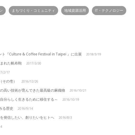
ン
まちづくり・コミュニティ
地域資源活用
IT・テクノロジー
Culture & Coffee Festival in Taipei 』に出展
2018/3/19
生まれた帆布鞄
2017/3/30
17/2/17
（その壱）
2016/12/26
人の高い技術が育んできた最高級の麻織物
2016/10/21
P～自分らしく生きるために移住する～
2016/10/19
みる歴史
2016/9/14
トを発信したい、創りたいをヒトへ
2016/8/3
24