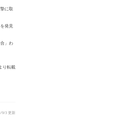
真摯に取
力を発見
「合」わ
より転載
3/9/3 更新