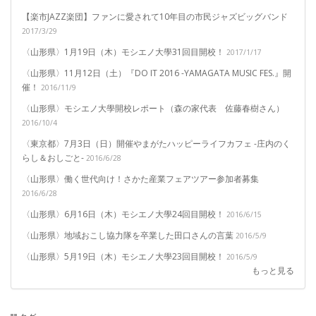
【楽市JAZZ楽団】ファンに愛されて10年目の市民ジャズビッグバンド
2017/3/29
〈山形県〉1月19日（木）モシエノ大學31回目開校！
2017/1/17
〈山形県〉11月12日（土）『DO IT 2016 -YAMAGATA MUSIC FES.』開
催！
2016/11/9
〈山形県〉モシエノ大學開校レポート（森の家代表 佐藤春樹さん）
2016/10/4
〈東京都〉7月3日（日）開催やまがたハッピーライフカフェ -庄内のく
らし＆おしごと-
2016/6/28
〈山形県〉働く世代向け！さかた産業フェアツアー参加者募集
2016/6/28
〈山形県〉6月16日（木）モシエノ大學24回目開校！
2016/6/15
〈山形県〉地域おこし協力隊を卒業した田口さんの言葉
2016/5/9
〈山形県〉5月19日（木）モシエノ大學23回目開校！
2016/5/9
もっと見る