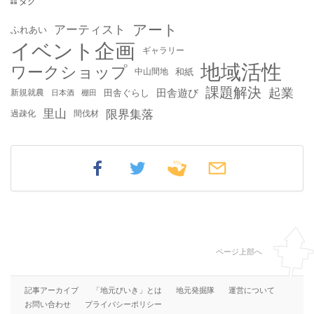
タグ
アート
アーティスト
ふれあい
イベント企画
ギャラリー
地域活性
ワークショップ
中山間地
和紙
課題解決
起業
田舎遊び
新規就農
田舎ぐらし
日本酒
棚田
里山
限界集落
過疎化
間伐材
ページ上部へ
記事アーカイブ
「地元びいき」とは
地元発掘隊
運営について
お問い合わせ
プライバシーポリシー