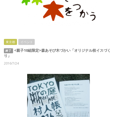
東京都
イベント
<親子10組限定>森あそび木づかい「オリジナル枝イスづく
終了
り」
2016/7/24