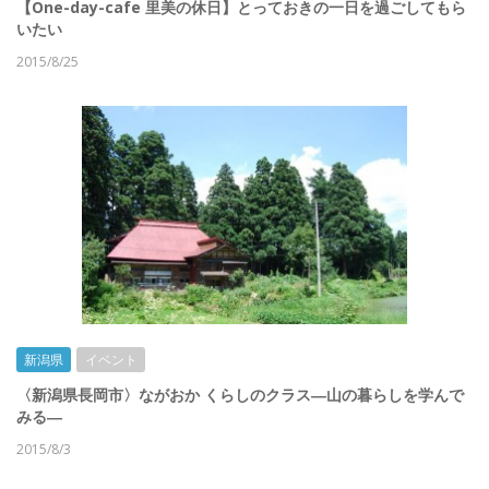
【One-day-cafe 里美の休日】とっておきの一日を過ごしてもら
いたい
2015/8/25
新潟県
イベント
〈新潟県長岡市〉ながおか くらしのクラス―山の暮らしを学んで
みる―
2015/8/3