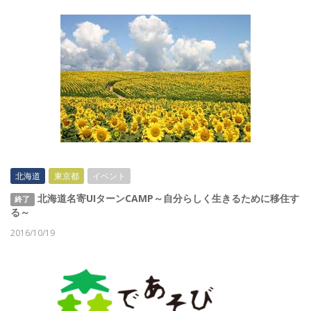
北海道
東京都
イベント
北海道名寄UIターンCAMP～自分らしく生きるために移住す
終了
る～
2016/10/19