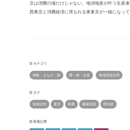
京は消費の場だけじゃない。地消地産が叶う生産者
西東京と消費経済に埋もれる東東京が一緒になって
カテゴリ
体験・まなび・旅
農・林・水産
地域資源活用
タグ
地域活性
東京
林業
森林資源
間伐材
新着記事