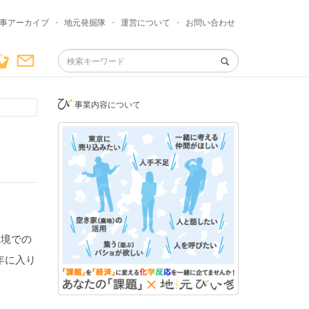
事アーカイブ
・
地元発掘隊
・
運営について
・
お問い合わせ
事業内容について
環境での
年に入り