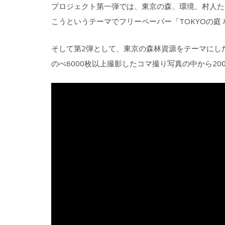
プロジェクト第一弾では、東京の森、環境、村人た
こうというテーマでフリーペーパー「TOKYOの庭
そして第2弾として、東京の森林資源をテーマにし
のべ6000枚以上撮影したコマ撮り写真の中から2