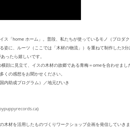
イス「home ホーム」。普段、私たちが使っているモノ（プロダ
る姿に、ルーツ（ここでは「木材の物流」）を重ねて制作した3分
があったら嬉しいです。
スの横顔に見立て、イスの木材の故郷である青梅＝omeを合わせまし
多くの感想をお聞かせください。
国内助成プログラム）／地元びいき
pypuppyrecords.ca
)
の木材を活用したものづくりワークショップ企画を発信していき