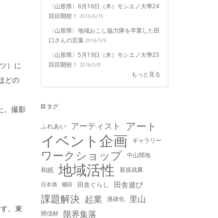
〈山形県〉6月16日（木）モシエノ大學24
回目開校！
2016/6/15
〈山形県〉地域おこし協力隊を卒業した田
口さんの言葉
2016/5/9
〈山形県〉5月19日（木）モシエノ大學23
回目開校！
クツ）に
2016/5/9
もっと見る
ほどの
タグ
た。撮影
アート
アーティスト
ふれあい
イベント企画
ギャラリー
ワークショップ
中山間地
地域活性
和紙
新規就農
田舎遊び
田舎ぐらし
日本酒
棚田
課題解決
起業
里山
過疎化
ます。東
限界集落
間伐材