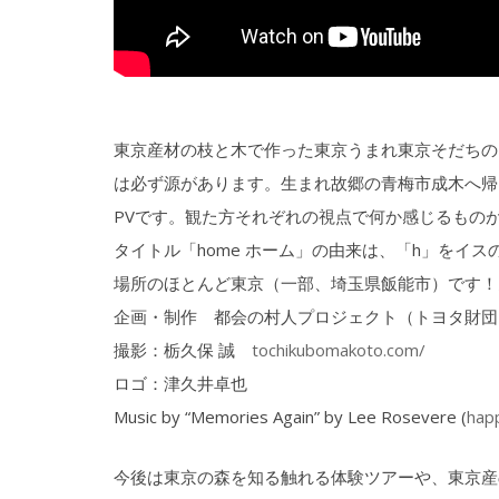
東京産材の枝と木で作った東京うまれ東京そだちの
は必ず源があります。生まれ故郷の青梅市成木へ帰
PVです。観た方それぞれの視点で何か感じるもの
タイトル「home ホーム」の由来は、「h」をイ
場所のほとんど東京（一部、埼玉県飯能市）です！
企画・制作 都会の村人プロジェクト（トヨタ財団
撮影：栃久保 誠
tochikubomakoto.com/
ロゴ：津久井卓也
Music by “Memories Again” by Lee Rosevere (
hap
今後は東京の森を知る触れる体験ツアーや、東京産