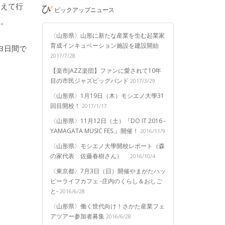
考えて行
ピックアップニュース
す。
〈山形県〉山形に新たな産業を生む起業家
育成インキュベーション施設を建設開始
3日間で
2017/7/28
【楽市JAZZ楽団】ファンに愛されて10年
目の市民ジャズビッグバンド
2017/3/29
〈山形県〉1月19日（木）モシエノ大學31
回目開校！
2017/1/17
〈山形県〉11月12日（土）『DO IT 2016 -
YAMAGATA MUSIC FES.』開催！
2016/11/9
〈山形県〉モシエノ大學開校レポート（森
の家代表 佐藤春樹さん）
2016/10/4
〈東京都〉7月3日（日）開催やまがたハッ
ピーライフカフェ -庄内のくらし＆おしご
と-
2016/6/28
〈山形県〉働く世代向け！さかた産業フェ
アツアー参加者募集
2016/6/28