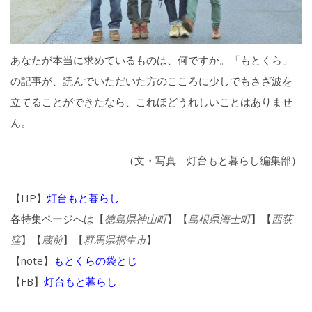
あなたが本当に求めているものは、何ですか。「もとくら」
の記事が、読んでいただいた方のこころに少しでもさざ波を
立てることができたなら、これほどうれしいことはありませ
ん。
（文・写真 灯台もと暮らし編集部）
【HP】
灯台もと暮らし
各特集ページへは【
徳島県神山町
】【
島根県海士町
】【
西荻
窪
】【
蔵前
】【
群馬県桐生市
】
【note】
もとくらの袋とじ
【FB】
灯台もと暮らし