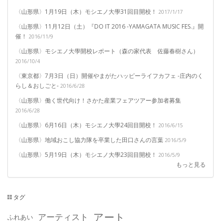
〈山形県〉1月19日（木）モシエノ大學31回目開校！
2017/1/17
〈山形県〉11月12日（土）『DO IT 2016 -YAMAGATA MUSIC FES.』開
催！
2016/11/9
〈山形県〉モシエノ大學開校レポート（森の家代表 佐藤春樹さん）
2016/10/4
〈東京都〉7月3日（日）開催やまがたハッピーライフカフェ -庄内のく
らし＆おしごと-
2016/6/28
〈山形県〉働く世代向け！さかた産業フェアツアー参加者募集
2016/6/28
〈山形県〉6月16日（木）モシエノ大學24回目開校！
2016/6/15
〈山形県〉地域おこし協力隊を卒業した田口さんの言葉
2016/5/9
〈山形県〉5月19日（木）モシエノ大學23回目開校！
2016/5/9
もっと見る
タグ
アート
アーティスト
ふれあい