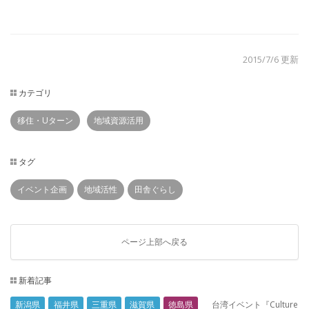
2015/7/6 更新
カテゴリ
移住・Uターン
地域資源活用
タグ
イベント企画
地域活性
田舎ぐらし
ページ上部へ戻る
新着記事
新潟県
福井県
三重県
滋賀県
徳島県
台湾イベント『Culture