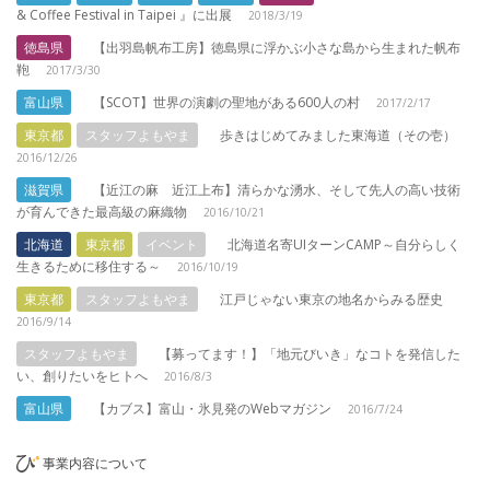
& Coffee Festival in Taipei 』に出展
2018/3/19
徳島県
【出羽島帆布工房】徳島県に浮かぶ小さな島から生まれた帆布
鞄
2017/3/30
富山県
【SCOT】世界の演劇の聖地がある600人の村
2017/2/17
東京都
スタッフよもやま
歩きはじめてみました東海道（その壱）
2016/12/26
滋賀県
【近江の麻 近江上布】清らかな湧水、そして先人の高い技術
が育んできた最高級の麻織物
2016/10/21
北海道
東京都
イベント
北海道名寄UIターンCAMP～自分らしく
生きるために移住する～
2016/10/19
東京都
スタッフよもやま
江戸じゃない東京の地名からみる歴史
2016/9/14
スタッフよもやま
【募ってます！】「地元びいき」なコトを発信した
い、創りたいをヒトへ
2016/8/3
富山県
【カブス】富山・氷見発のWebマガジン
2016/7/24
事業内容について