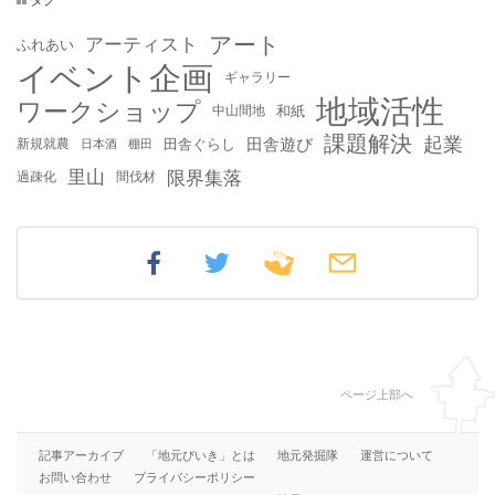
アート
アーティスト
ふれあい
イベント企画
ギャラリー
地域活性
ワークショップ
中山間地
和紙
課題解決
起業
田舎遊び
新規就農
田舎ぐらし
日本酒
棚田
里山
限界集落
過疎化
間伐材
ページ上部へ
記事アーカイブ
「地元びいき」とは
地元発掘隊
運営について
お問い合わせ
プライバシーポリシー