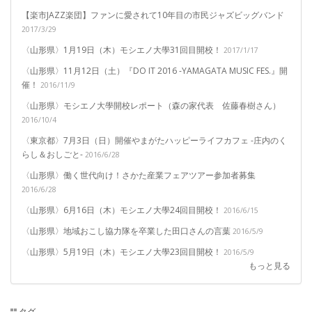
【楽市JAZZ楽団】ファンに愛されて10年目の市民ジャズビッグバンド
2017/3/29
〈山形県〉1月19日（木）モシエノ大學31回目開校！
2017/1/17
〈山形県〉11月12日（土）『DO IT 2016 -YAMAGATA MUSIC FES.』開
催！
2016/11/9
〈山形県〉モシエノ大學開校レポート（森の家代表 佐藤春樹さん）
2016/10/4
〈東京都〉7月3日（日）開催やまがたハッピーライフカフェ -庄内のく
らし＆おしごと-
2016/6/28
〈山形県〉働く世代向け！さかた産業フェアツアー参加者募集
2016/6/28
〈山形県〉6月16日（木）モシエノ大學24回目開校！
2016/6/15
〈山形県〉地域おこし協力隊を卒業した田口さんの言葉
2016/5/9
〈山形県〉5月19日（木）モシエノ大學23回目開校！
2016/5/9
もっと見る
タグ