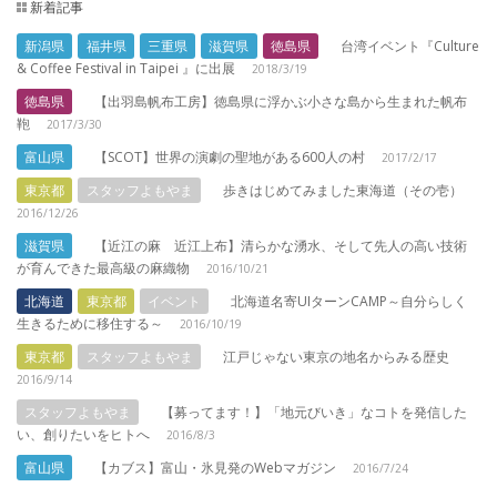
新着記事
新潟県
福井県
三重県
滋賀県
徳島県
台湾イベント『Culture
& Coffee Festival in Taipei 』に出展
2018/3/19
徳島県
【出羽島帆布工房】徳島県に浮かぶ小さな島から生まれた帆布
鞄
2017/3/30
富山県
【SCOT】世界の演劇の聖地がある600人の村
2017/2/17
東京都
スタッフよもやま
歩きはじめてみました東海道（その壱）
2016/12/26
滋賀県
【近江の麻 近江上布】清らかな湧水、そして先人の高い技術
が育んできた最高級の麻織物
2016/10/21
北海道
東京都
イベント
北海道名寄UIターンCAMP～自分らしく
生きるために移住する～
2016/10/19
東京都
スタッフよもやま
江戸じゃない東京の地名からみる歴史
2016/9/14
スタッフよもやま
【募ってます！】「地元びいき」なコトを発信した
い、創りたいをヒトへ
2016/8/3
富山県
【カブス】富山・氷見発のWebマガジン
2016/7/24