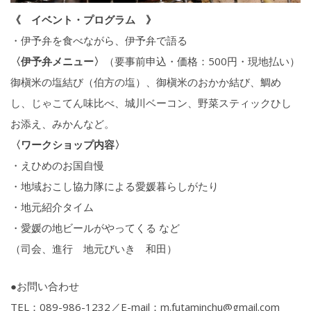
《 イベント・プログラム
》
・伊予弁を食べながら、伊予弁で語る
〈伊予弁メニュー〉
（要事前申込・価格：500円・現地払い）
御槇米の塩結び（伯方の塩）、御槇米のおかか結び、鯛め
し、じゃこてん味比べ、城川ベーコン、野菜スティックひし
お添え、みかんなど。
〈ワークショップ内容〉
・えひめのお国自慢
・地域おこし協力隊による愛媛暮らしがたり
・地元紹介タイム
・愛媛の地ビールがやってくる など
（司会、進行 地元びいき 和田）
●お問い合わせ
TEL：089-986-1232／E-mail：m.futaminchu@gmail.com