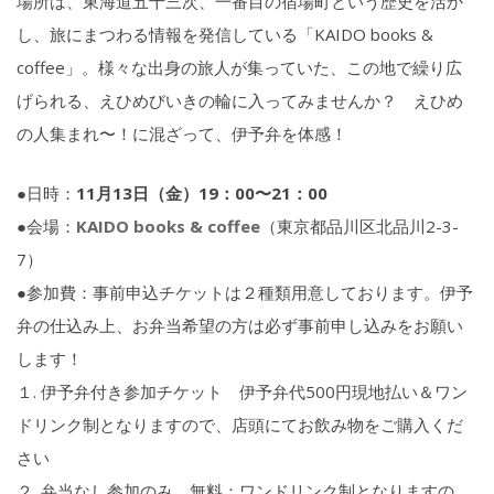
場所は、東海道五十三次、一番目の宿場町という歴史を活か
し、旅にまつわる情報を発信している「KAIDO books &
coffee」。様々な出身の旅人が集っていた、この地で繰り広
げられる、えひめびいきの輪に入ってみませんか？ えひめ
の人集まれ〜！に混ざって、伊予弁を体感！
●日時：
11月13日（金）19：00〜21：00
●会場：
KAIDO books & coffee
（東京都品川区北品川2-3-
7）
●参加費：事前申込チケットは２種類用意しております。伊予
弁の仕込み上、お弁当希望の方は必ず事前申し込みをお願い
します！
１. 伊予弁付き参加チケット 伊予弁代500円現地払い＆ワン
ドリンク制となりますので、店頭にてお飲み物をご購入くだ
さい
２. 弁当なし参加のみ 無料：ワンドリンク制となりますの