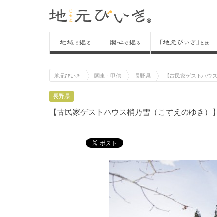
地元びいき
関東・甲信
長野県
【古民家ゲストハウ
長野県
【古民家ゲストハウス梢乃雪（こずえのゆき）