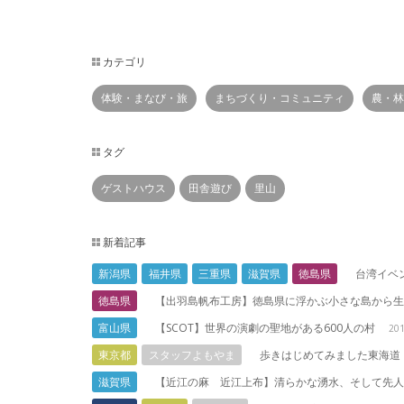
カテゴリ
体験・まなび・旅
まちづくり・コミュニティ
農・林
タグ
ゲストハウス
田舎遊び
里山
新着記事
新潟県
福井県
三重県
滋賀県
徳島県
台湾イベント『
徳島県
【出羽島帆布工房】徳島県に浮かぶ小さな島から
富山県
【SCOT】世界の演劇の聖地がある600人の村
20
東京都
スタッフよもやま
歩きはじめてみました東海道
滋賀県
【近江の麻 近江上布】清らかな湧水、そして先