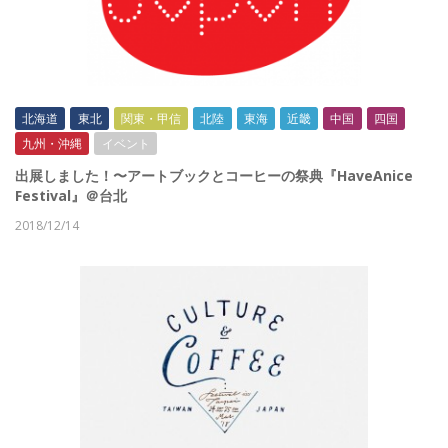
北海道
東北
関東・甲信
北陸
東海
近畿
中国
四国
九州・沖縄
イベント
出展しました！〜アートブックとコーヒーの祭典『HaveAnice
Festival』＠台北
2018/12/14