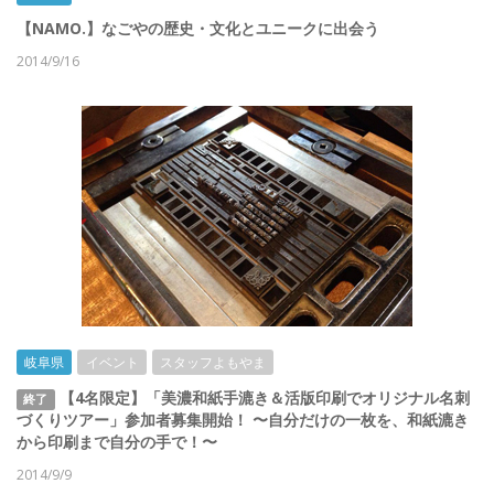
【NAMO.】なごやの歴史・文化とユニークに出会う
2014/9/16
岐阜県
イベント
スタッフよもやま
【4名限定】「美濃和紙手漉き＆活版印刷でオリジナル名刺
終了
づくりツアー」参加者募集開始！ 〜自分だけの一枚を、和紙漉き
から印刷まで自分の手で！〜
2014/9/9