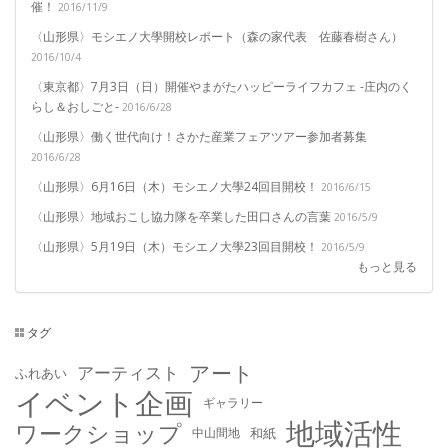
催！
2016/11/9
〈山形県〉モシエノ大學開校レポート（森の家代表 佐藤春樹さん）
2016/10/4
〈東京都〉7月3日（日）開催やまがたハッピーライフカフェ -庄内のく
らし＆おしごと-
2016/6/28
〈山形県〉働く世代向け！さかた産業フェアツアー参加者募集
2016/6/28
〈山形県〉6月16日（木）モシエノ大學24回目開校！
2016/6/15
〈山形県〉地域おこし協力隊を卒業した田口さんの言葉
2016/5/9
〈山形県〉5月19日（木）モシエノ大學23回目開校！
2016/5/9
もっと見る
タグ
アート
アーティスト
ふれあい
イベント企画
ギャラリー
地域活性
ワークショップ
中山間地
和紙